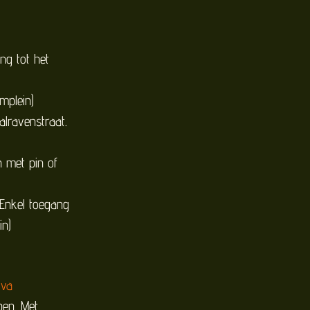
ng tot het
mplein)
alravenstraat.
n met pin of
(Enkel toegang
in)
iva
pen. Met