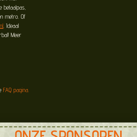
e betaalpas,
en metro. Of
nl
. Ideaal
bal! Meer
ze
FAQ pagina.
ONZE SPONSOREN